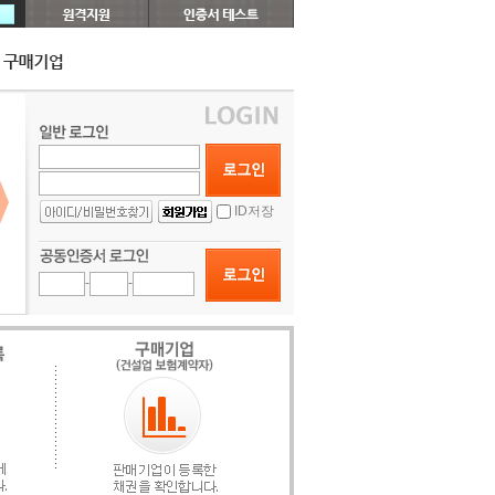
ID저장
-
-